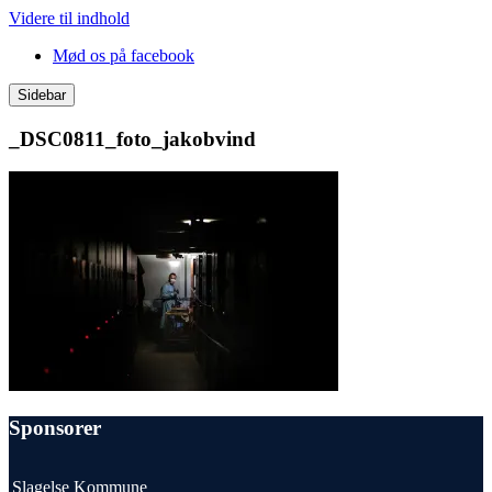
Videre til indhold
Mød os på facebook
Sidebar
_DSC0811_foto_jakobvind
Sponsorer
Slagelse Kommune