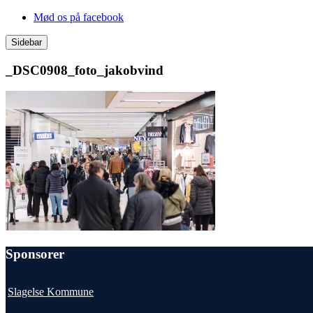
Videre
Mød os på facebook
til
indhold
Sidebar
_DSC0908_foto_jakobvind
Sponsorer
Slagelse Kommune