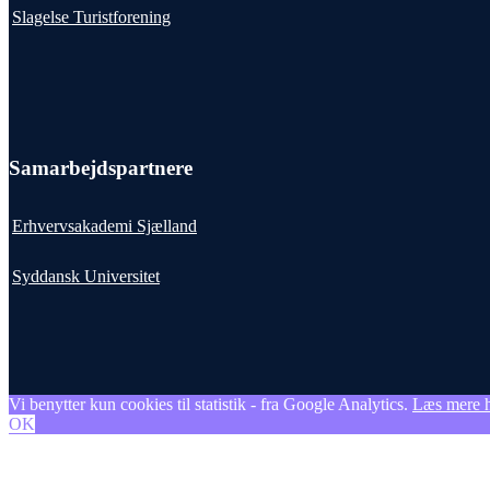
Slagelse Turistforening
Samarbejdspartnere
Erhvervsakademi Sjælland
Syddansk Universitet
Vi benytter kun cookies til statistik - fra Google Analytics.
Læs mere 
OK