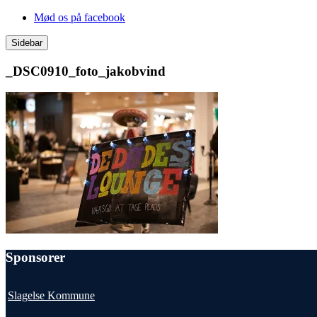
Videre
Mød os på facebook
til
indhold
Sidebar
_DSC0910_foto_jakobvind
Sponsorer
Slagelse Kommune