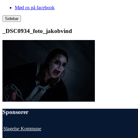
Videre
Mød os på facebook
til
indhold
Sidebar
_DSC0934_foto_jakobvind
Sponsorer
Slagelse Kommune