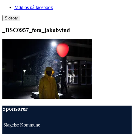
Videre
Mød os på facebook
til
indhold
Sidebar
_DSC0957_foto_jakobvind
Sponsorer
Slagelse Kommune