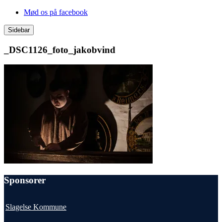
Videre
Mød os på facebook
til
indhold
Sidebar
_DSC1126_foto_jakobvind
Sponsorer
Slagelse Kommune