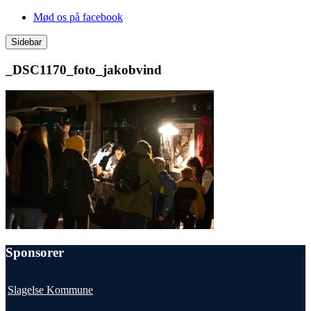
Videre
Mød os på facebook
til
indhold
Sidebar
_DSC1170_foto_jakobvind
Sponsorer
Slagelse Kommune