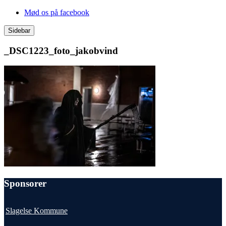
Videre
Mød os på facebook
til
indhold
Sidebar
_DSC1223_foto_jakobvind
Sponsorer
Slagelse Kommune