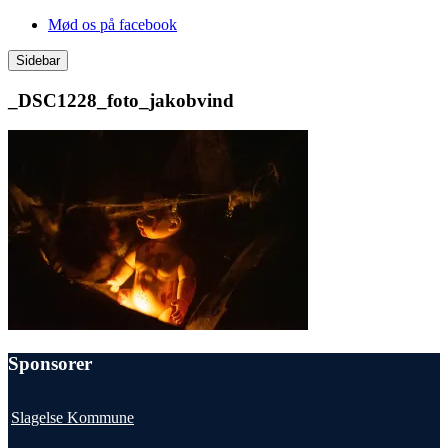
Videre
Mød os på facebook
til
indhold
Sidebar
_DSC1228_foto_jakobvind
Sponsorer
Slagelse Kommune