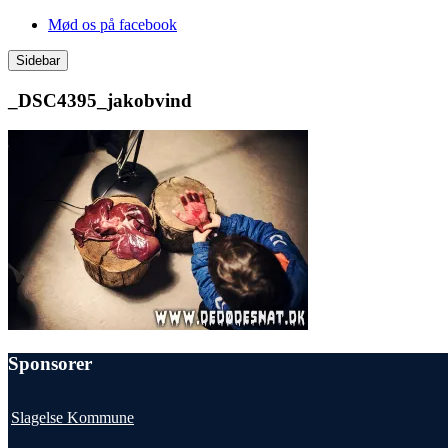
Videre
Mød os på facebook
til
indhold
Sidebar
_DSC4395_jakobvind
Sponsorer
Slagelse Kommune