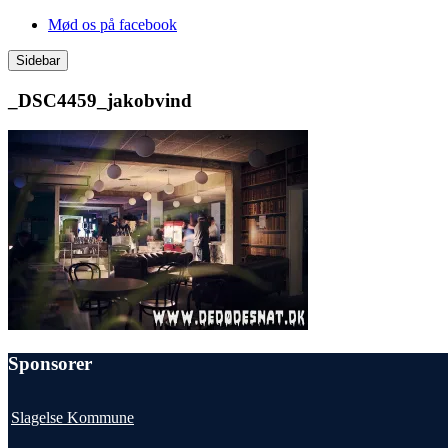
Videre
Mød os på facebook
til
indhold
Sidebar
_DSC4459_jakobvind
Sponsorer
Slagelse Kommune