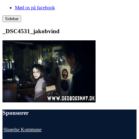
Videre
Mød os på facebook
til
indhold
Sidebar
_DSC4531_jakobvind
Sponsorer
Slagelse Kommune