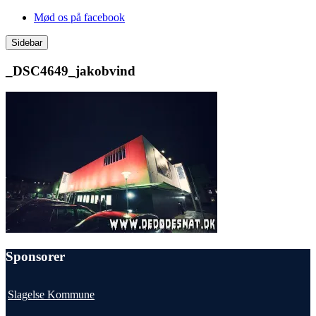
Videre
Mød os på facebook
til
indhold
Sidebar
_DSC4649_jakobvind
Sponsorer
Slagelse Kommune