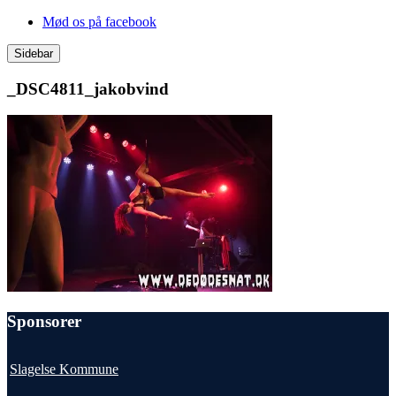
Videre
Mød os på facebook
til
indhold
Sidebar
_DSC4811_jakobvind
Sponsorer
Slagelse Kommune