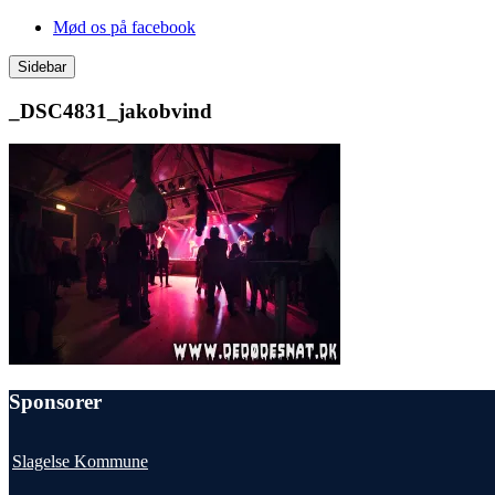
Videre
Mød os på facebook
til
indhold
Sidebar
_DSC4831_jakobvind
Sponsorer
Slagelse Kommune